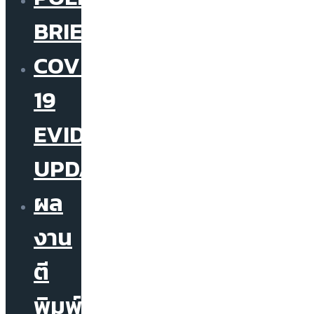
BRIEF
COVID-
19
EVIDENCE
UPDATE
ผล
งาน
ตี
พิมพ์