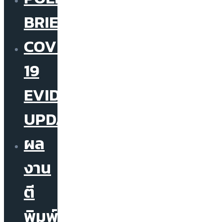
BRIEF
COVID-
19
EVIDENCE
UPDATE
ผล
งาน
ตี
พิมพ์