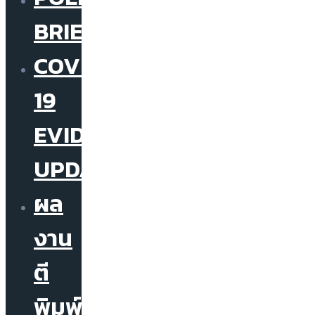
BRIEF
COVID-
19
EVIDENCE
UPDATE
ผล
งาน
ตี
พิมพ์