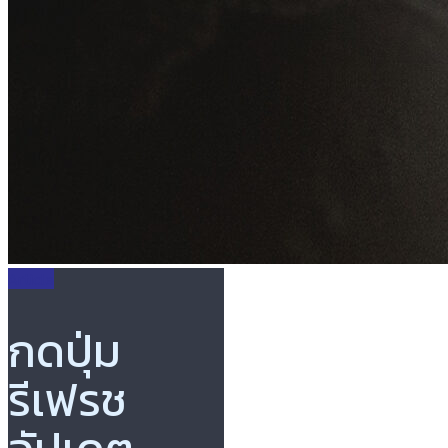
Article
กดปุ่ม
รีเฟรช