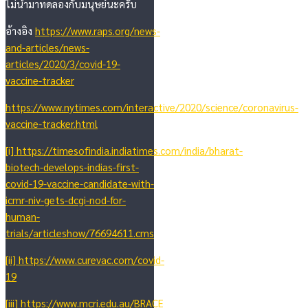
ไม่นำมาทดลองกับมนุษย์นะครับ
อ้างอิง
https://www.raps.org/news-
and-articles/news-
articles/2020/3/covid-19-
vaccine-tracker
https://www.nytimes.com/interactive/2020/science/coronavirus-
vaccine-tracker.html
[i]
https://timesofindia.indiatimes.com/india/bharat-
biotech-develops-indias-first-
covid-19-vaccine-candidate-with-
icmr-niv-gets-dcgi-nod-for-
human-
trials/articleshow/76694611.cms
[ii]
https://www.curevac.com/covid-
19
[iii]
https://www.mcri.edu.au/BRACE