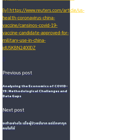
[iv]
https://www.reuters.com/article/us-
health-coronavirus-china-
vaccine/cansinos-covid-19-
vaccine-candidate-approved-for-
military-use-in-china-
idUSKBN2400DZ
Previous post
Analysing the Economics of COVID-
19: Methodological Challenges and
Data Gaps
Next post
จะทำอย่างไร เมื่อผู้ป่วยมีมาก แต่รักษาทุก
คนไม่ได้