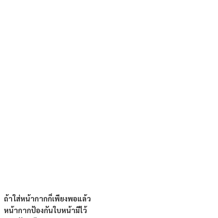
ถ้าใส่หน้ากากก็เพียงพอแล้ว
หน้ากากป้องกันใบหน้ามีไว้