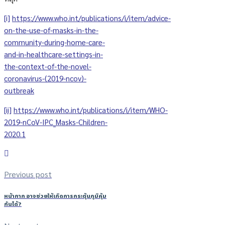
[i]
https://www.who.int/publications/i/item/advice-
on-the-use-of-masks-in-the-
community-during-home-care-
and-in-healthcare-settings-in-
the-context-of-the-novel-
coronavirus-(2019-ncov)-
outbreak
[ii]
https://www.who.int/publications/i/item/WHO-
2019-nCoV-IPC_Masks-Children-
2020.1
Previous post
หน้ากาก อาจช่วยให้เกิดการกระตุ้นภูมิคุ้ม
กันได้?